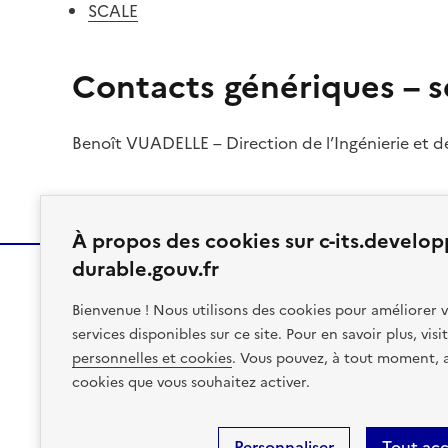
SCALE
Contacts génériques – s
Benoît VUADELLE – Direction de l’Ingénierie et 
À propos des cookies sur c-its.develo
durable.gouv.fr
Bienvenue ! Nous utilisons des cookies pour améliorer v
MINISTÈRE
services disponibles sur ce site. Pour en savoir plus, vis
DES TRANSPORTS
personnelles et cookies
. Vous pouvez, à tout moment, av
cookies que vous souhaitez activer.
Plan du site
Accessibilité : conformité partielle à 96 %
M
Personnaliser
Tout ac