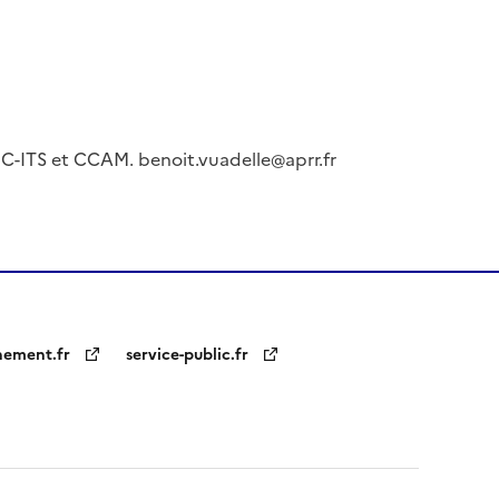
C-ITS et CCAM. benoit.vuadelle@aprr.fr
nement.fr
service-public.fr