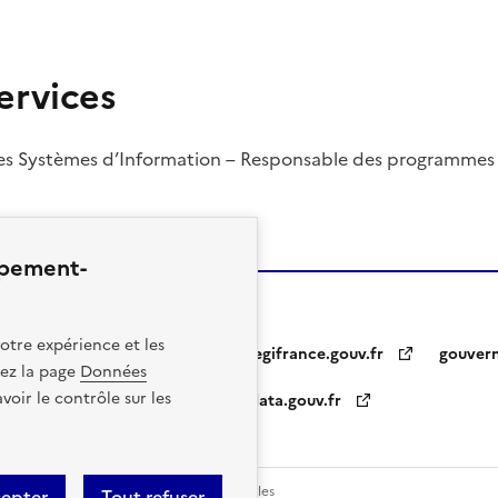
ervices
des Systèmes d’Information – Responsable des programmes 
ppement-
otre expérience et les
legifrance.gouv.fr
gouver
itez la page
Données
oir le contrôle sur les
data.gouv.fr
entions légales
Données personnelles
cepter
Tout refuser