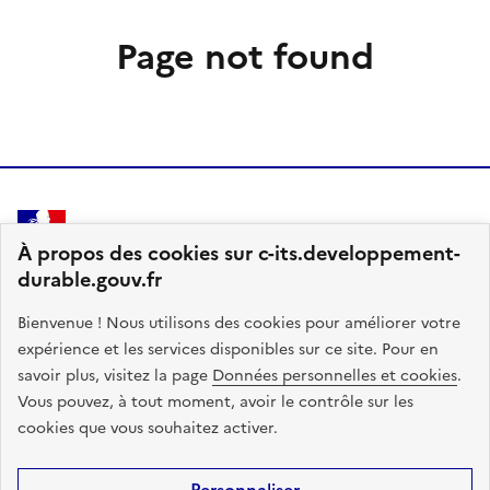
Page not found
MINISTÈRE
À propos des cookies sur c-its.developpement-
DES TRANSPORTS
durable.gouv.fr
Bienvenue ! Nous utilisons des cookies pour améliorer votre
expérience et les services disponibles sur ce site. Pour en
legifrance.gouv.fr
gouvernement.fr
savoir plus, visitez la page
Données personnelles et cookies
.
Vous pouvez, à tout moment, avoir le contrôle sur les
service-public.fr
data.gouv.fr
cookies que vous souhaitez activer.
Site Map
Accessibility: Partial Compliance/96%
Legal Notice